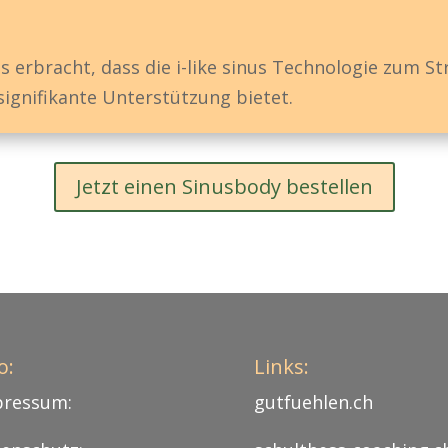
 erbracht, dass die i-like sinus Technologie zum S
signifikante Unterstützung bietet.
Jetzt einen Sinusbody bestellen
o:
Links:
pressum
:
gutfuehlen.ch