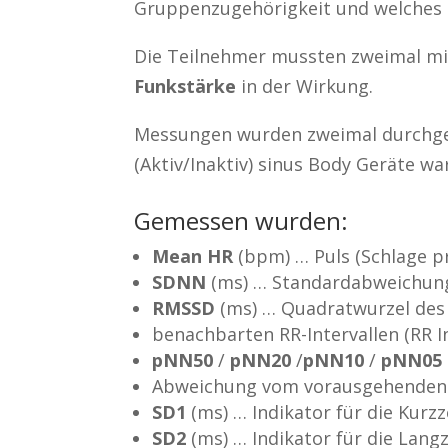
Gruppenzugehörigkeit und welches Ge
Die Teilnehmer mussten zweimal mit
Funkstärke
in der Wirkung.
Messungen wurden zweimal durchgef
(Aktiv/Inaktiv) sinus Body Geräte w
Gemessen wurden:
Mean HR
(bpm) … Puls (Schlage p
SDNN
(ms) … Standardabweichung a
RMSSD
(ms) … Quadratwurzel des 
benachbarten RR-Intervallen (RR I
pNN50
/
pNN20
/
pNN10
/
pNN05
Abweichung vom vorausgehenden I
SD1
(ms) … Indikator für die Kurzze
SD2
(ms) … Indikator für die Lang