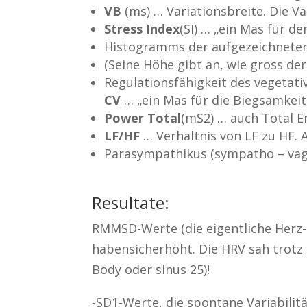
VB
(ms) … Variationsbreite. Die V
Stress Index
(SI) … „ein Mas für d
Histogramms der aufgezeichneten 
(Seine Höhe gibt an, wie gross der
Regulationsfähigkeit des vegetat
CV
… „ein Mas für die Biegsamkei
Power Total
(mS2) … auch Total E
LF/HF
… Verhältnis von LF zu HF.
Parasympathikus (sympatho – vaga
Resultate:
RMMSD-Werte (die eigentliche Herz-
habensicherhöht. Die HRV sah trotz 
Body oder sinus 25)!
-SD1-Werte, die spontane Variabilitä