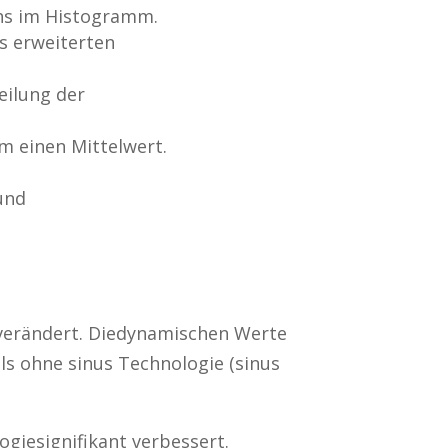
chs im Histogramm.
es erweiterten
eilung der
m einen Mittelwert.
und
v verändert. Diedynamischen Werte
ls ohne sinus Technologie (sinus
ogiesignifikant verbessert.